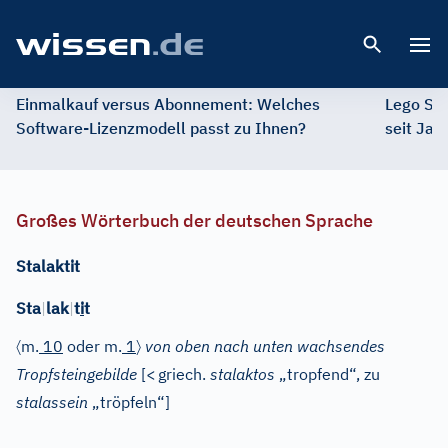
Open 
Einmalkauf versus Abonnement: Welches
Lego St
Software-Lizenzmodell passt zu Ihnen?
seit Jah
Großes Wörterbuch der deutschen Sprache
Stalaktit
Sta
|
lak
|
t
i
t
〈
〉
m.
10
oder
m.
1
von oben nach unten wachsendes
Tropfsteingebilde
[
<
griech.
stalaktos
„tropfend“, zu
stalassein
„tröpfeln“]