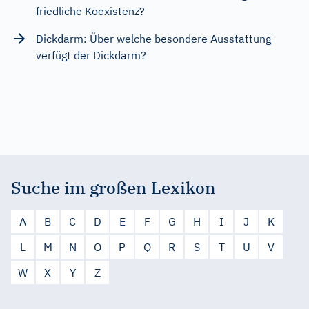
friedliche Koexistenz?
Dickdarm: Über welche besondere Ausstattung
verfügt der Dickdarm?
Suche im großen Lexikon
A
B
C
D
E
F
G
H
I
J
K
L
M
N
O
P
Q
R
S
T
U
V
W
X
Y
Z