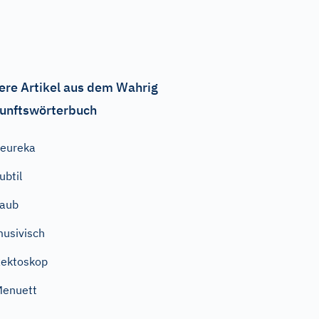
ere Artikel aus dem Wahrig
unftswörterbuch
eureka
ubtil
Laub
usivisch
ektoskop
Menuett