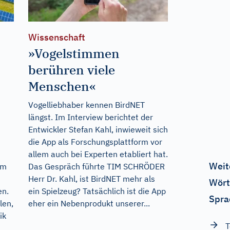
Wissenschaft
»Vogelstimmen
berühren viele
Menschen«
Vogelliebhaber kennen BirdNET
längst. Im Interview berichtet der
Entwickler Stefan Kahl, inwieweit sich
die App als Forschungsplattform vor
allem auch bei Experten etabliert hat.
Weit
em
Das Gespräch führte TIM SCHRÖDER
Herr Dr. Kahl, ist BirdNET mehr als
Wört
en.
ein Spielzeug? Tatsächlich ist die App
Spra
len,
eher ein Nebenprodukt unserer...
ik
T