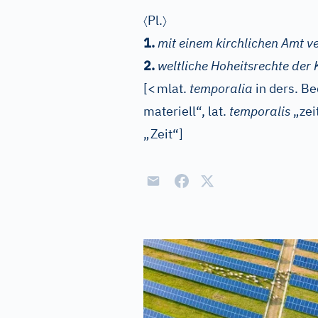
〈
〉
Pl.
1.
mit einem kirchlichen Amt v
2.
weltliche Hoheitsrechte der 
[
<
mlat.
temporalia
in ders. Be
materiell“,
lat.
temporalis
„zei
„Zeit“]