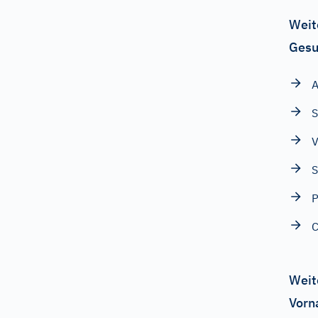
Weit
Gesu
A
S
V
S
P
C
Weit
Vorn