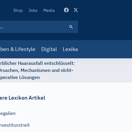
Secondary
Shop
Jobs
Media
Navigation
ben & Lifestyle
Digital
Lexika
rblicher Haarausfall entschlüsselt:
rsachen, Mechanismen und nicht-
perative Lösungen
ere Lexikon Artikel
egalien
nvestiturstreit