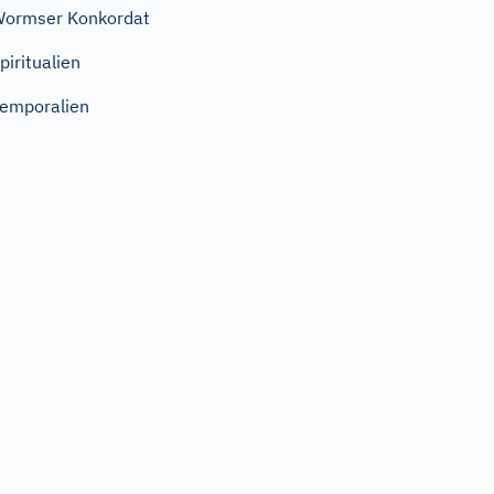
ormser Konkordat
piritualien
emporalien