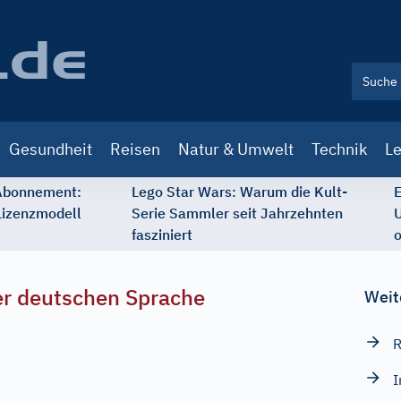
Gesundheit
Reisen
Natur & Umwelt
Technik
Le
 Abonnement:
Lego Star Wars: Warum die Kult-
E
Lizenzmodell
Serie Sammler seit Jahrzehnten
U
fasziniert
o
r deutschen Sprache
Weit
R
I