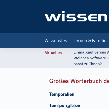
Main
Wissenstest
Lernen & Familie
navigation
Einmalkauf versus
Aktuelles
Welches Software-
passt zu Ihnen?
Großes Wörterbuch de
Temporalien
Tem
|
po
|
r
a
|
li
|
en