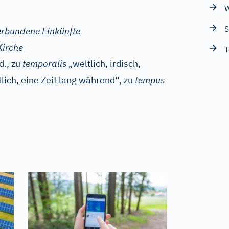
W
S
erbundene Einkünfte
Kirche
T
d., zu
temporalis
„weltlich, irdisch,
tlich, eine Zeit lang während“, zu
tempus