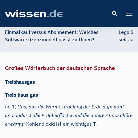
Open 
Einmalkauf versus Abonnement: Welches
Lego St
Software-Lizenzmodell passt zu Ihnen?
seit Jah
Großes Wörterbuch der deutschen Sprache
Treibhausgas
Tr
ei
b
|
haus
|
gas
〈
〉
n.
1
Gas, das die Wärmestrahlung der Erde aufnimmt
und dadurch die Erdoberfläche und die untere Atmosphäre
erwärmt;
Kohlendioxid ist ein wichtiges T.