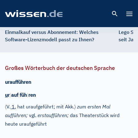
Open 
Einmalkauf versus Abonnement: Welches
Lego St
Software-Lizenzmodell passt zu Ihnen?
seit Jah
Großes Wörterbuch der deutschen Sprache
uraufführen
u
r
|
auf
|
füh
|
ren
〈
〉
V.
1
, hat uraufgeführt; mit Akk.
zum ersten Mal
aufführen;
vgl.
erstaufführen;
das Theaterstück wird
heute uraufgeführt