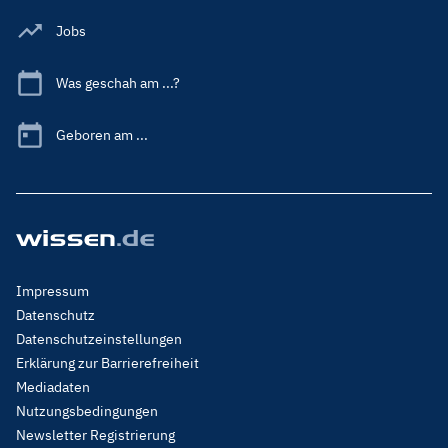
Jobs
Was geschah am ...?
Geboren am ...
Footer
Impressum
Menu
Datenschutz
Legal
Datenschutzeinstellungen
Erklärung zur Barrierefreiheit
Mediadaten
Nutzungsbedingungen
Newsletter Registrierung