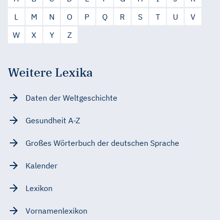
L
M
N
O
P
Q
R
S
T
U
V
W
X
Y
Z
Weitere Lexika
Daten der Weltgeschichte
Gesundheit A-Z
Großes Wörterbuch der deutschen Sprache
Kalender
Lexikon
Vornamenlexikon