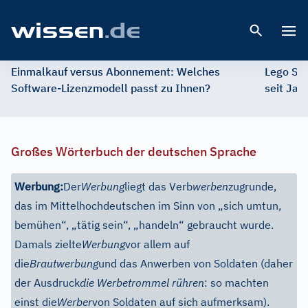
Open 
Einmalkauf versus Abonnement: Welches
Lego St
Software-Lizenzmodell passt zu Ihnen?
seit Jah
Großes Wörterbuch der deutschen Sprache
Werbung:
Der
Werbung
liegt das Verb
werben
zugrunde,
das im Mittelhochdeutschen im Sinn von „sich umtun,
bemühen“, „tätig sein“, „handeln“ gebraucht wurde.
Damals zielte
Werbung
vor allem auf
die
Brautwerbung
und das Anwerben von Soldaten (daher
der Ausdruck
die Werbetrommel rühren
: so machten
einst die
Werber
von Soldaten auf sich aufmerksam).