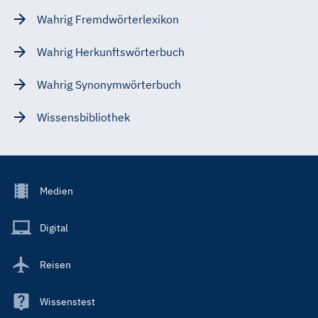
Wahrig Fremdwörterlexikon
Wahrig Herkunftswörterbuch
Wahrig Synonymwörterbuch
Wissensbibliothek
Footer
Medien
Menu
Main
Digital
Reisen
Wissenstest