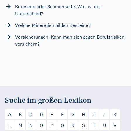
Kernseife oder Schmierseife: Was ist der
Unterschied?
Welche Mineralien bilden Gesteine?
Versicherungen: Kann man sich gegen Berufsrisiken
versichern?
Suche im großen Lexikon
A
B
C
D
E
F
G
H
I
J
K
L
M
N
O
P
Q
R
S
T
U
V