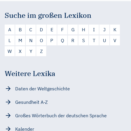
Suche im großen Lexikon
A
B
C
D
E
F
G
H
I
J
K
L
M
N
O
P
Q
R
S
T
U
V
W
X
Y
Z
Weitere Lexika
Daten der Weltgeschichte
Gesundheit A-Z
Großes Wörterbuch der deutschen Sprache
Kalender