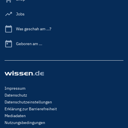
Jobs
Was geschah am ...?
Geboren am ...
Footer
Impressum
Menu
Datenschutz
Legal
Datenschutzeinstellungen
Erklärung zur Barrierefreiheit
Mediadaten
Nutzungsbedingungen