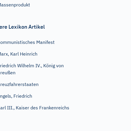
assenprodukt
ere Lexikon Artikel
ommunistisches Manifest
arx, Karl Heinrich
riedrich Wilhelm IV., König von
Preußen
reuzfahrerstaaten
ngels, Friedrich
arl III., Kaiser des Frankenreichs