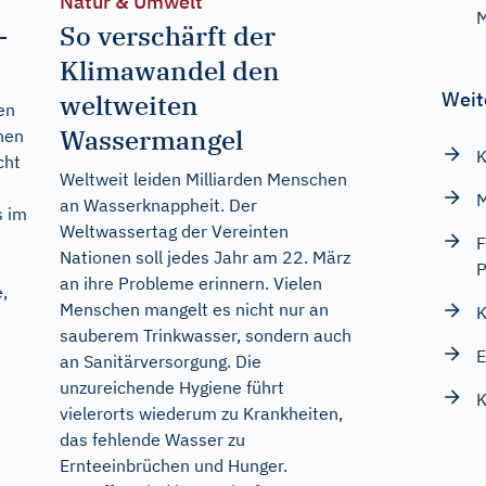
Natur & Umwelt
M
-
So verschärft der
Klimawandel den
Weit
weltweiten
en
Wassermangel
hen
K
cht
Weltweit leiden Milliarden Menschen
M
an Wasserknappheit. Der
s im
Weltwassertag der Vereinten
F
Nationen soll jedes Jahr am 22. März
an ihre Probleme erinnern. Vielen
,
Menschen mangelt es nicht nur an
K
sauberem Trinkwasser, sondern auch
E
an Sanitärversorgung. Die
unzureichende Hygiene führt
K
vielerorts wiederum zu Krankheiten,
das fehlende Wasser zu
Ernteeinbrüchen und Hunger.