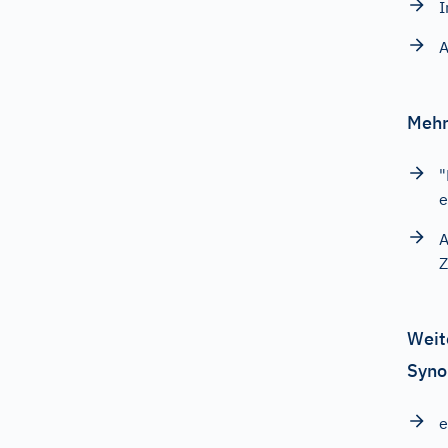
I
A
Mehr
"
e
A
Z
Weit
Syno
e