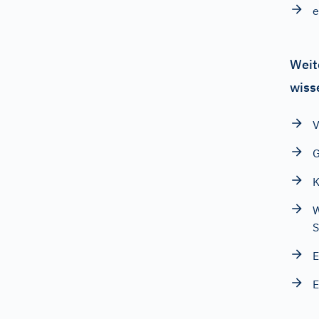
e
Weit
wiss
V
G
K
W
S
E
E