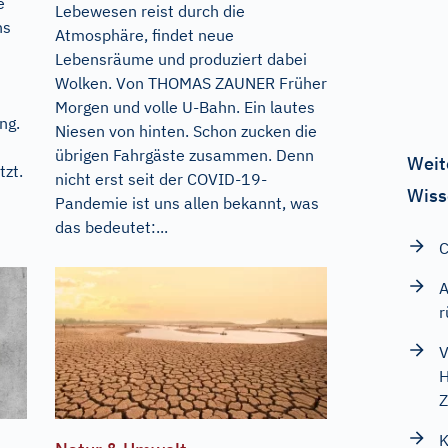
e
Lebewesen reist durch die
ns
Atmosphäre, findet neue
Lebensräume und produziert dabei
Wolken. Von THOMAS ZAUNER Früher
Morgen und volle U-Bahn. Ein lautes
ng.
Niesen von hinten. Schon zucken die
übrigen Fahrgäste zusammen. Denn
Weit
tzt.
nicht erst seit der COVID-19-
Wiss
Pandemie ist uns allen bekannt, was
das bedeutet:...
C
A
r
V
H
Z
K