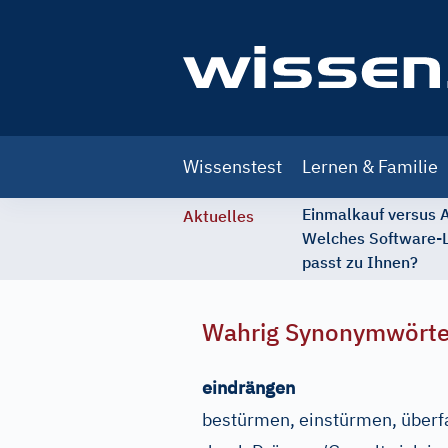
Main
Wissenstest
Lernen & Familie
navigation
Einmalkauf versus
Aktuelles
Welches Software-
passt zu Ihnen?
Wahrig Synonymwört
eindrängen
bestürmen, einstürmen, überfa