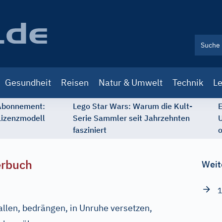
Gesundheit
Reisen
Natur & Umwelt
Technik
Le
 Abonnement:
Lego Star Wars: Warum die Kult-
E
Lizenzmodell
Serie Sammler seit Jahrzehnten
U
fasziniert
o
erbuch
Weit
1
llen, bedrängen, in Unruhe versetzen,