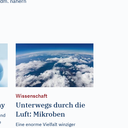
mdm. nähern
Wissenschaft
ay
Unterwegs durch die
Luft: Mikroben
und
e
Eine enorme Vielfalt winziger