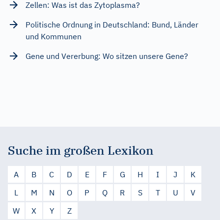
Zellen: Was ist das Zytoplasma?
Politische Ordnung in Deutschland: Bund, Länder
und Kommunen
Gene und Vererbung: Wo sitzen unsere Gene?
Suche im großen Lexikon
A
B
C
D
E
F
G
H
I
J
K
L
M
N
O
P
Q
R
S
T
U
V
W
X
Y
Z