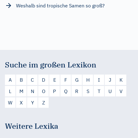
Weshalb sind tropische Samen so groß?
Suche im großen Lexikon
A
B
C
D
E
F
G
H
I
J
K
L
M
N
O
P
Q
R
S
T
U
V
W
X
Y
Z
Weitere Lexika