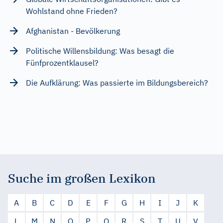
Wohlstand ohne Frieden?
Afghanistan - Bevölkerung
Politische Willensbildung: Was besagt die
Fünfprozentklausel?
Die Aufklärung: Was passierte im Bildungsbereich?
Suche im großen Lexikon
A
B
C
D
E
F
G
H
I
J
K
L
M
N
O
P
Q
R
S
T
U
V