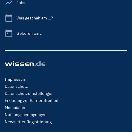
Jobs
Was geschah am ...?
Geboren am ...
Footer
Impressum
Menu
Datenschutz
Legal
Datenschutzeinstellungen
Erklärung zur Barrierefreiheit
Mediadaten
Nutzungsbedingungen
Newsletter Registrierung