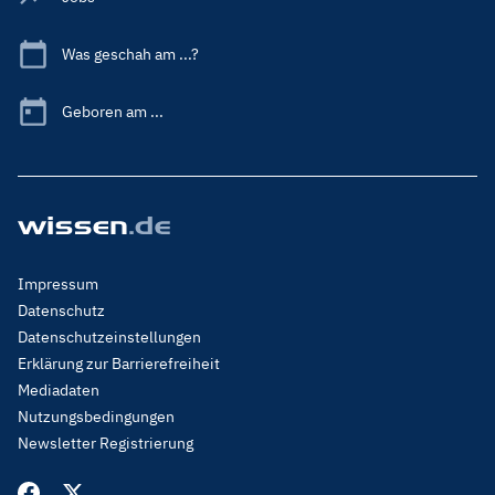
Was geschah am ...?
Geboren am ...
Footer
Impressum
Menu
Datenschutz
Legal
Datenschutzeinstellungen
Erklärung zur Barrierefreiheit
Mediadaten
Nutzungsbedingungen
Newsletter Registrierung