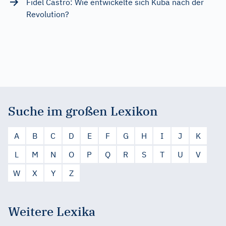
Fidel Castro: Wie entwickelte sich Kuba nach der
Revolution?
Suche im großen Lexikon
A
B
C
D
E
F
G
H
I
J
K
L
M
N
O
P
Q
R
S
T
U
V
W
X
Y
Z
Weitere Lexika