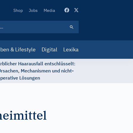
Secondary
Shop
Jobs
Media
Navigation
ben & Lifestyle
Digital
Lexika
rblicher Haarausfall entschlüsselt:
rsachen, Mechanismen und nicht-
perative Lösungen
eimittel