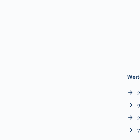
Weit
2
9
2
7