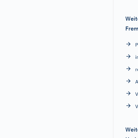
Weit
Frem
P
i
r
A
V
V
Weit