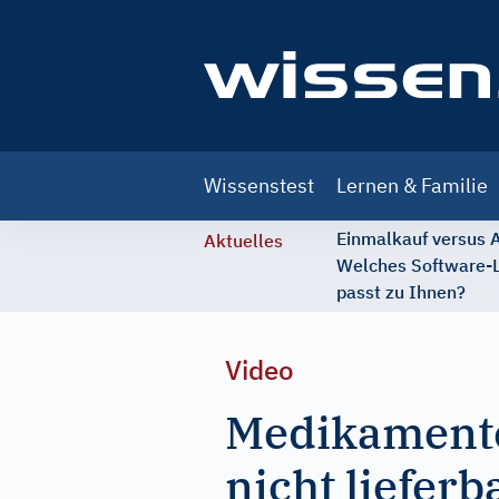
Main
Wissenstest
Lernen & Familie
navigation
Einmalkauf versus
Aktuelles
Welches Software-
passt zu Ihnen?
Video
Medikamente
nicht lieferb