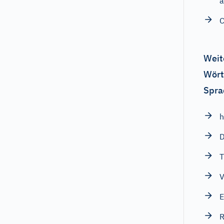
a
C
Weit
Wört
Spra
D
T
V
E
R