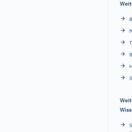
Weit
M
T
B
H
S
Weit
Wiss
S