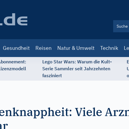
Gesundheit
Reisen
Natur & Umwelt
Technik
Le
 Abonnement:
Lego Star Wars: Warum die Kult-
E
Lizenzmodell
Serie Sammler seit Jahrzehnten
U
fasziniert
o
nknappheit: Viele Arzn
ar