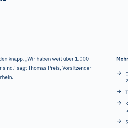
en knapp. „Wir haben weit über 1.000
Mehr
ar sind." sagt Thomas Preis, Vorsitzender
C
rhein.
T
K
u
S