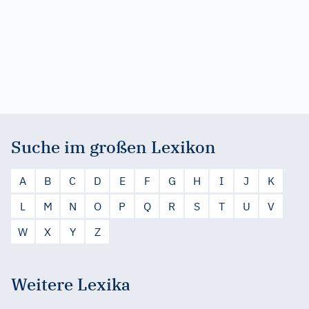
Suche im großen Lexikon
A
B
C
D
E
F
G
H
I
J
K
L
M
N
O
P
Q
R
S
T
U
V
W
X
Y
Z
Weitere Lexika