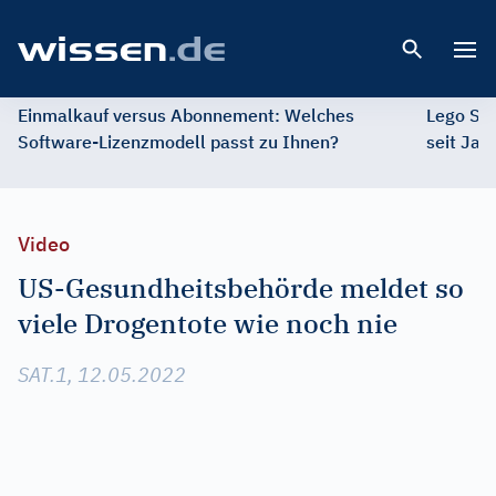
Open 
Einmalkauf versus Abonnement: Welches
Lego St
Software-Lizenzmodell passt zu Ihnen?
seit Jah
Video
US-Gesundheitsbehörde meldet so
viele Drogentote wie noch nie
SAT.1, 12.05.2022