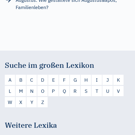
Familienleben?
Suche im großen Lexikon
A
B
C
D
E
F
G
H
I
J
K
L
M
N
O
P
Q
R
S
T
U
V
W
X
Y
Z
Weitere Lexika