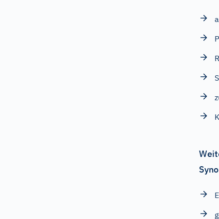
P
R
S
z
K
Weit
Syno
E
g