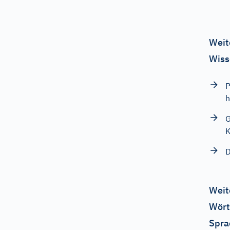
Weit
Wiss
P
h
G
K
D
Weit
Wört
Spra