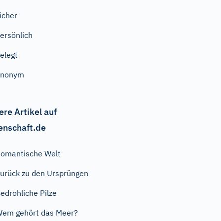
icher
ersönlich
elegt
anonym
ere Artikel auf
enschaft.de
omantische Welt
urück zu den Ursprüngen
edrohliche Pilze
em gehört das Meer?