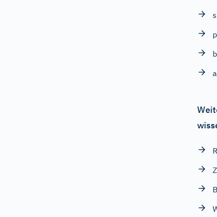
s
p
b
Weit
wiss
R
Z
B
W