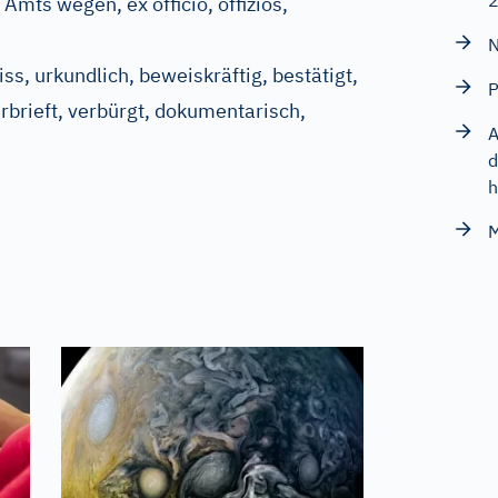
Amts wegen, ex officio, offiziös,
N
ss, urkundlich, beweiskräftig, bestätigt,
P
erbrieft, verbürgt, dokumentarisch,
A
d
h
M