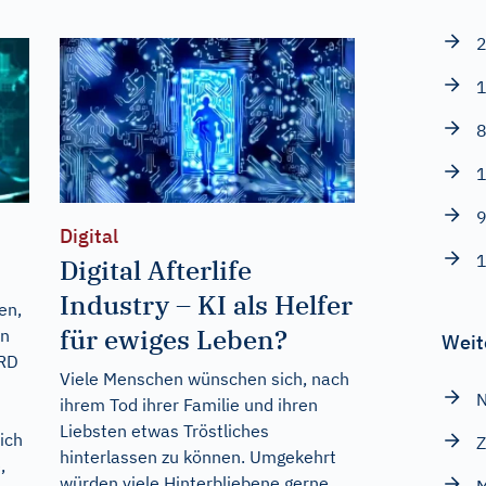
2
1
8
1
9
Digital
1
Digital Afterlife
Industry – KI als Helfer
en,
für ewiges Leben?
en
Weit
ARD
Viele Menschen wünschen sich, nach
N
ihrem Tod ihrer Familie und ihren
Liebsten etwas Tröstliches
ich
Z
hinterlassen zu können. Umgekehrt
,
würden viele Hinterbliebene gerne