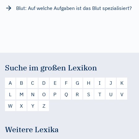
Blut: Auf welche Aufgaben ist das Blut spezialisiert?
Suche im großen Lexikon
A
B
C
D
E
F
G
H
I
J
K
L
M
N
O
P
Q
R
S
T
U
V
W
X
Y
Z
Weitere Lexika