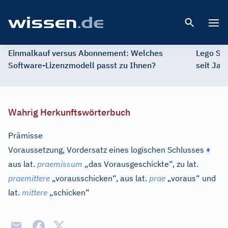
Open 
Einmalkauf versus Abonnement: Welches
Lego St
Software-Lizenzmodell passt zu Ihnen?
seit Jah
Wahrig Herkunftswörterbuch
Prämisse
Voraussetzung, Vordersatz eines logischen Schlusses
♦
aus
lat.
praemissum
„das Vorausgeschickte“, zu
lat.
praemittere
„vorausschicken“, aus
lat.
prae
„voraus“ und
lat.
mittere
„schicken“