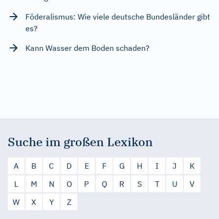
Föderalismus: Wie viele deutsche Bundesländer gibt
es?
Kann Wasser dem Boden schaden?
Suche im großen Lexikon
A
B
C
D
E
F
G
H
I
J
K
L
M
N
O
P
Q
R
S
T
U
V
W
X
Y
Z