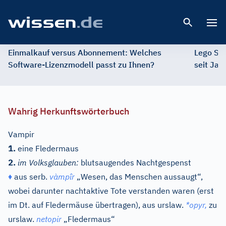
Open 
Einmalkauf versus Abonnement: Welches
Lego St
Software-Lizenzmodell passt zu Ihnen?
seit Jah
Wahrig Herkunftswörterbuch
Vampir
1.
eine Fledermaus
2.
im Volksglauben:
blutsaugendes Nachtgespenst
♦
aus
serb.
vàmpîr
„Wesen, das Menschen aussaugt“,
wobei darunter nachtaktive Tote verstanden waren (erst
im Dt. auf Fledermäuse übertragen), aus
urslaw.
*opyr,
zu
urslaw.
netopir
„Fledermaus“