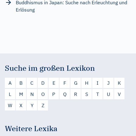
Buddhismus in Japan: Suche nach Erleuchtung und
Erlösung
Suche im großen Lexikon
A
B
C
D
E
F
G
H
I
J
K
L
M
N
O
P
Q
R
S
T
U
V
W
X
Y
Z
Weitere Lexika