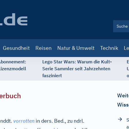
Gesundheit
Reisen
Natur & Umwelt
Technik
Le
 Abonnement:
Lego Star Wars: Warum die Kult-
E
Lizenzmodell
Serie Sammler seit Jahrzehnten
U
fasziniert
o
erbuch
Weit
Wiss
S
nddt.
vorrotten
in ders. Bed., zu
ndrl.
a