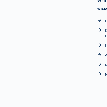
Weit
wiss
L
D
H
A
K
M