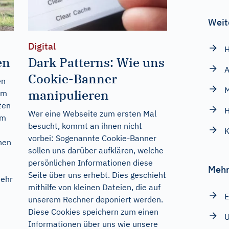
Weit
Digital
H
en
Dark Patterns: Wie uns
A
Cookie-Banner
en
M
manipulieren
hm
ten
H
Wer eine Webseite zum ersten Mal
um
besucht, kommt an ihnen nicht
vorbei: Sogenannte Cookie-Banner
nen
sollen uns darüber aufklären, welche
persönlichen Informationen diese
Mehr
Seite über uns erhebt. Dies geschieht
mehr
mithilfe von kleinen Dateien, die auf
E
unserem Rechner deponiert werden.
Diese Cookies speichern zum einen
U
Informationen über uns wie unsere