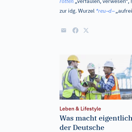
rotten
„verfaulen, verwesen“,
–
–
zur
idg.
Wurzel
*reu
d
„aufre
Leben & Lifestyle
Was macht eigentlic
der Deutsche