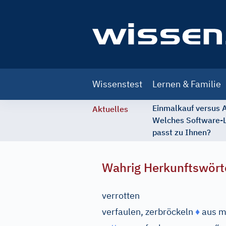
Main
Wissenstest
Lernen & Familie
navigation
Einmalkauf versus
Aktuelles
Welches Software-
passt zu Ihnen?
Wahrig Herkunftswört
verrotten
verfaulen, zerbröckeln
♦
aus
m