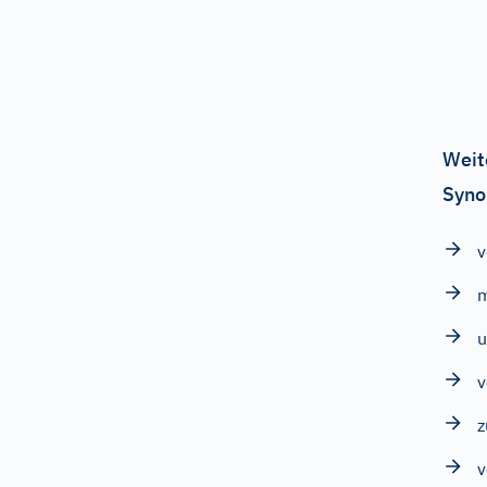
Weit
Syno
v
u
z
v