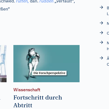
schwed.
rutten,
dän.
rudden
„verfault“,
B
ißen“
L
N
C
N
H
Ä
O
Wissenschaft
h
Fortschritt durch
Abtritt