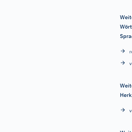
Weit
Wört
Spra
r
v
Weit
Herk
v