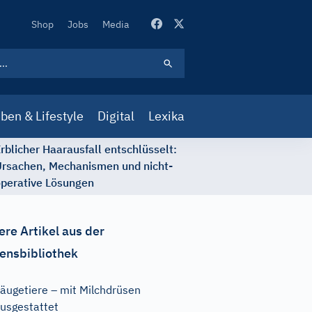
Secondary
Shop
Jobs
Media
Navigation
ben & Lifestyle
Digital
Lexika
rblicher Haarausfall entschlüsselt:
rsachen, Mechanismen und nicht-
perative Lösungen
ere Artikel aus der
ensbibliothek
äugetiere – mit Milchdrüsen
usgestattet