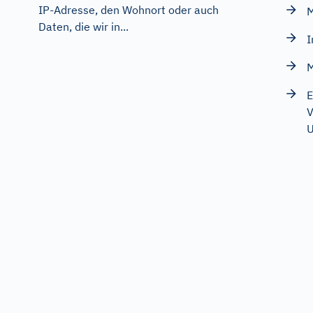
IP-Adresse, den Wohnort oder auch
M
Daten, die wir in...
I
M
E
V