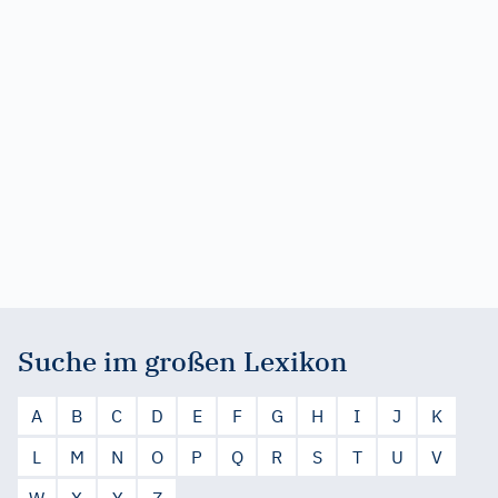
Suche im großen Lexikon
A
B
C
D
E
F
G
H
I
J
K
L
M
N
O
P
Q
R
S
T
U
V
W
X
Y
Z