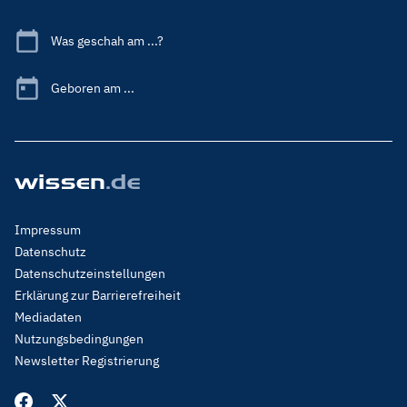
Was geschah am ...?
Geboren am ...
Footer
Impressum
Menu
Datenschutz
Legal
Datenschutzeinstellungen
Erklärung zur Barrierefreiheit
Mediadaten
Nutzungsbedingungen
Newsletter Registrierung