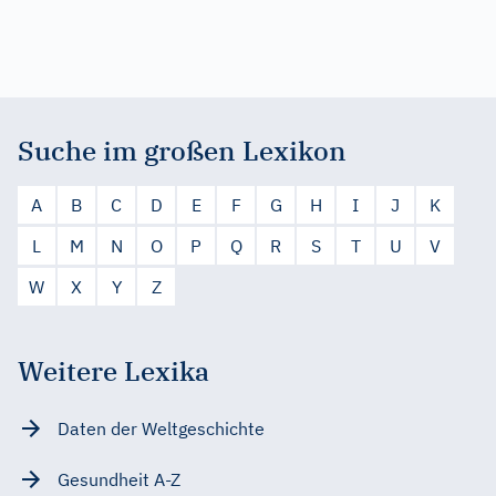
Suche im großen Lexikon
A
B
C
D
E
F
G
H
I
J
K
L
M
N
O
P
Q
R
S
T
U
V
W
X
Y
Z
Weitere Lexika
Daten der Weltgeschichte
Gesundheit A-Z