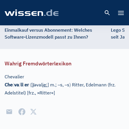
Open 
Einmalkauf versus Abonnement: Welches
Lego St
Software-Lizenzmodell passt zu Ihnen?
seit Jah
Wahrig Fremdwörterlexikon
Chevalier
〈
ʃ
ə
e
–
–
〉
Che
|
va
|
li
|
er
[
valj
:
]
m.;
s,
s
Ritter, Edelmann (frz.
Adelstitel)
[
frz., »Ritter«
]