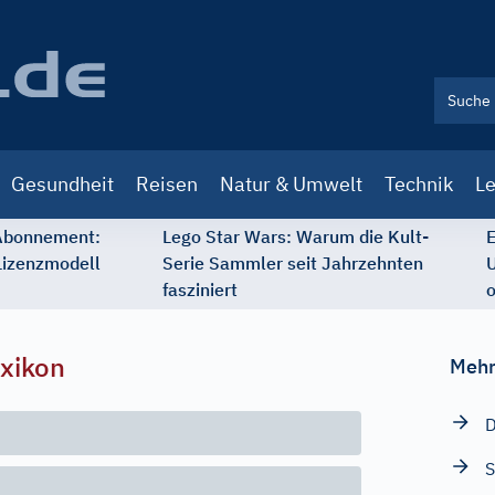
Gesundheit
Reisen
Natur & Umwelt
Technik
Le
 Abonnement:
Lego Star Wars: Warum die Kult-
E
Lizenzmodell
Serie Sammler seit Jahrzehnten
U
fasziniert
o
xikon
Mehr
D
S