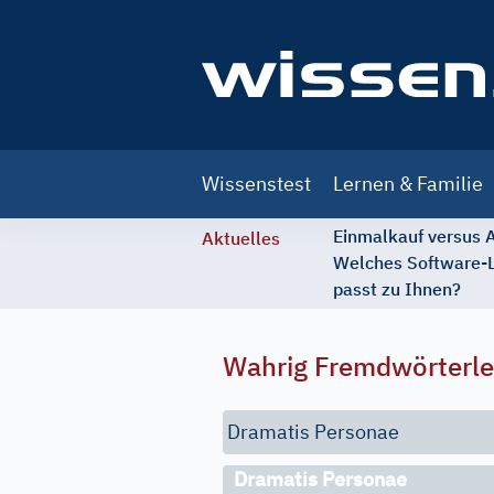
Main
Wissenstest
Lernen & Familie
navigation
Einmalkauf versus
Aktuelles
Welches Software-
passt zu Ihnen?
Wahrig Fremdwörterle
Dramatis Personae
Dramatis Personae