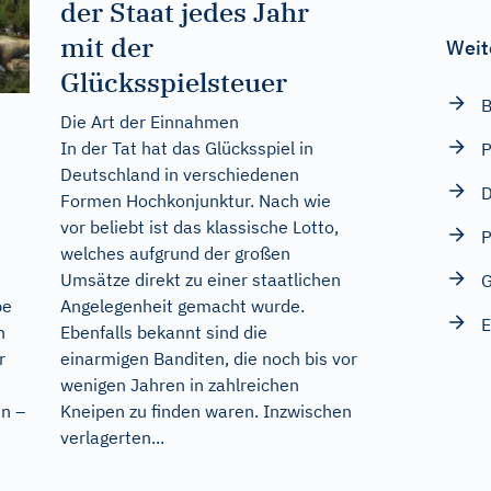
der Staat jedes Jahr
mit der
Weit
Glücksspielsteuer
B
Die Art der Einnahmen
In der Tat hat das Glücksspiel in
P
Deutschland in verschiedenen
D
Formen Hochkonjunktur. Nach wie
vor beliebt ist das klassische Lotto,
P
welches aufgrund der großen
Umsätze direkt zu einer staatlichen
n
G
Angelegenheit gemacht wurde.
pe
E
Ebenfalls bekannt sind die
n
einarmigen Banditen, die noch bis vor
r
wenigen Jahren in zahlreichen
Kneipen zu finden waren. Inzwischen
n –
verlagerten...