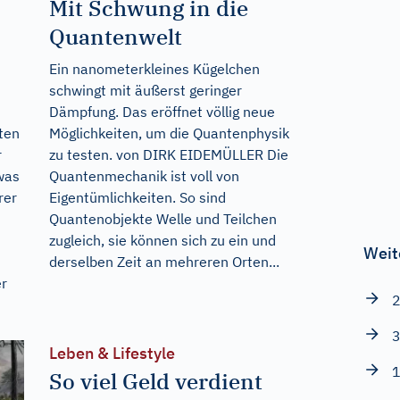
Mit Schwung in die
Quantenwelt
Ein nanometerkleines Kügelchen
schwingt mit äußerst geringer
Dämpfung. Das eröffnet völlig neue
ten
Möglichkeiten, um die Quantenphysik
r
zu testen. von DIRK EIDEMÜLLER Die
was
Quantenmechanik ist voll von
rer
Eigentümlichkeiten. So sind
Quantenobjekte Welle und Teilchen
zugleich, sie können sich zu ein und
Weit
derselben Zeit an mehreren Orten...
er
2
3
Leben & Lifestyle
1
So viel Geld verdient