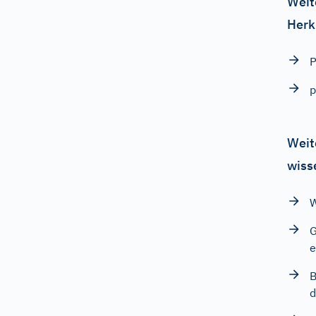
Weit
Herk
P
p
Weit
wiss
W
G
e
B
d