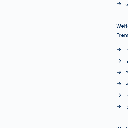
e
Weit
Frem
P
p
P
P
i
D