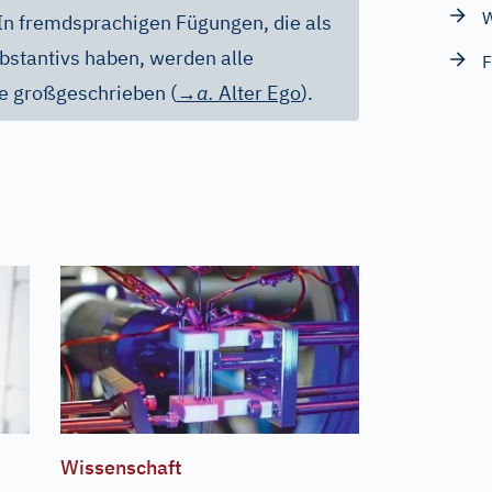
W
 In fremdsprachigen Fügungen, die als
bstantivs haben, werden alle
F
le großgeschrieben (
→a.
Alter Ego
).
Wissenschaft