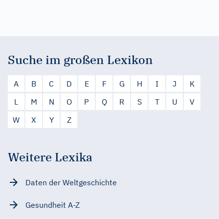
Suche im großen Lexikon
A
B
C
D
E
F
G
H
I
J
K
L
M
N
O
P
Q
R
S
T
U
V
W
X
Y
Z
Weitere Lexika
Daten der Weltgeschichte
Gesundheit A-Z