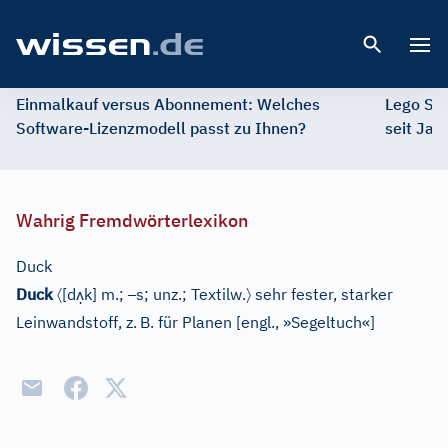
Open 
Einmalkauf versus Abonnement: Welches
Lego St
Software-Lizenzmodell passt zu Ihnen?
seit Jah
Wahrig Fremdwörterlexikon
Duck
〈
ʌ̣
–
〉
Duck
[d
k]
m.;
s; unz.;
Textilw.
sehr fester, starker
Leinwandstoff, z.
B. für Planen
[
engl., »Segeltuch«
]