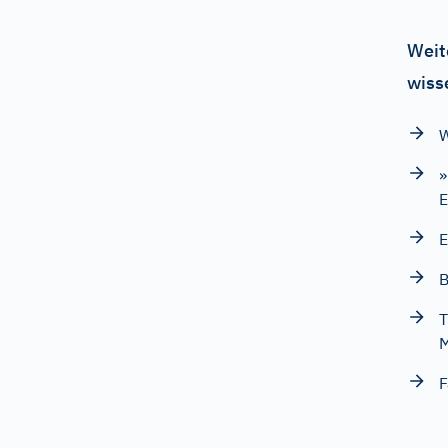
Weit
wiss
W
»
E
E
B
T
M
F