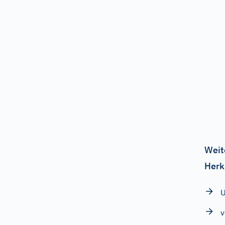
Weit
Herk
U
v