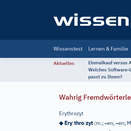
Main
Wissenstest
Lernen & Familie
navigation
Einmalkauf versus
Aktuelles
Welches Software-
passt zu Ihnen?
Wahrig Fremdwörterle
Erythroz
y
t
〈
–
–
◆ Ery
|
thro
|
z
y
t
m.;
en,
en;
M