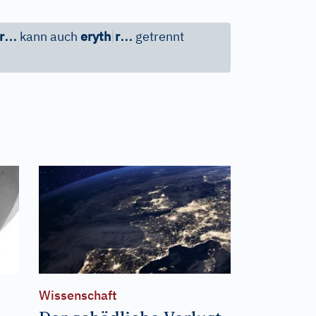
…
…
r
kann auch
eryth
|
r
getrennt
Wissenschaft