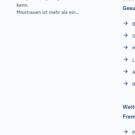
kann.
Gesu
Misstrauen ist mehr als ein...
B
S
M
A
R
Weit
Frem
P