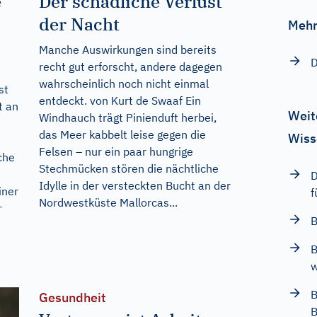
e
Der schädliche Verlust
der Nacht
Mehr
Manche Auswirkungen sind bereits
D
recht gut erforscht, andere dagegen
wahrscheinlich noch nicht einmal
st
entdeckt. von Kurt de Swaaf Ein
t an
Weit
Windhauch trägt Pinienduft herbei,
das Meer kabbelt leise gegen die
Wiss
Felsen – nur ein paar hungrige
che
Stechmücken stören die nächtliche
D
Idylle in der versteckten Bucht an der
iner
f
Nordwestküste Mallorcas...
r
B
B
w
B
Gesundheit
B