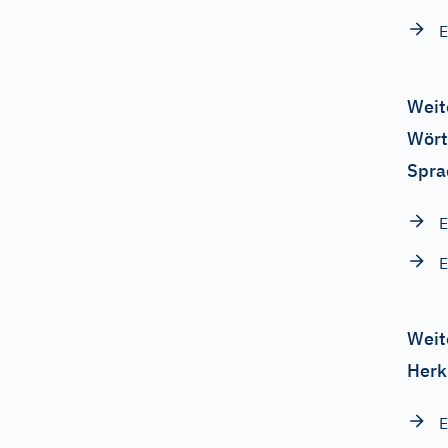
E
Weit
Wört
Spra
E
E
Weit
Herk
E