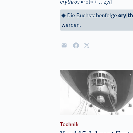
…
erythros
»rot« +
zyt
]
◆
Die Buchstabenfolge
ery
|
th
werden.
Technik