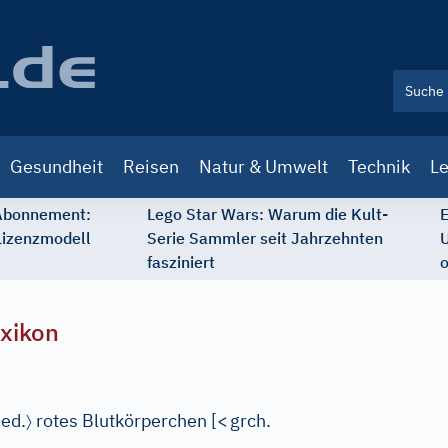
Gesundheit
Reisen
Natur & Umwelt
Technik
Le
 Abonnement:
Lego Star Wars: Warum die Kult-
E
Lizenzmodell
Serie Sammler seit Jahrzehnten
U
fasziniert
o
xikon
〉
ed.
rotes Blutkörperchen
[
<
grch.