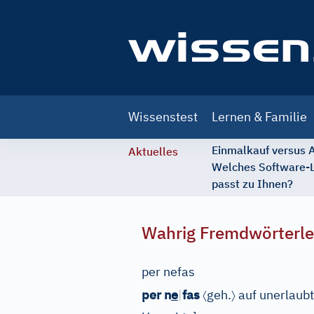
Main
Wissenstest
Lernen & Familie
navigation
Einmalkauf versus
Aktuelles
Welches Software-
passt zu Ihnen?
Wahrig Fremdwörterle
per nefas
e
〈
〉
per n
|
fas
geh.
auf unerlaubt