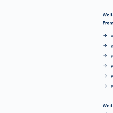
Weit
Frem
A
P
P
P
P
Weit