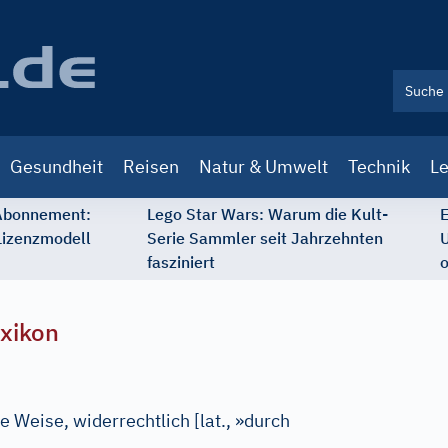
Gesundheit
Reisen
Natur & Umwelt
Technik
Le
 Abonnement:
Lego Star Wars: Warum die Kult-
E
Lizenzmodell
Serie Sammler seit Jahrzehnten
U
fasziniert
o
xikon
e Weise, widerrechtlich
[
lat., »durch