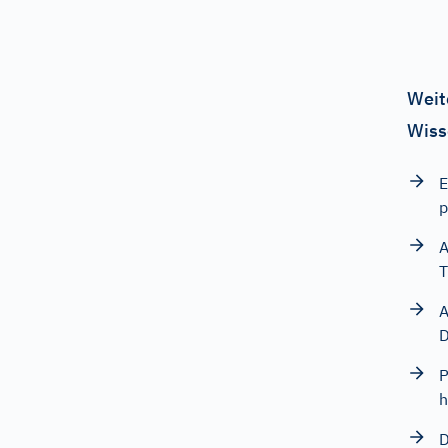
Weit
Wiss
E
p
A
T
A
D
P
h
D