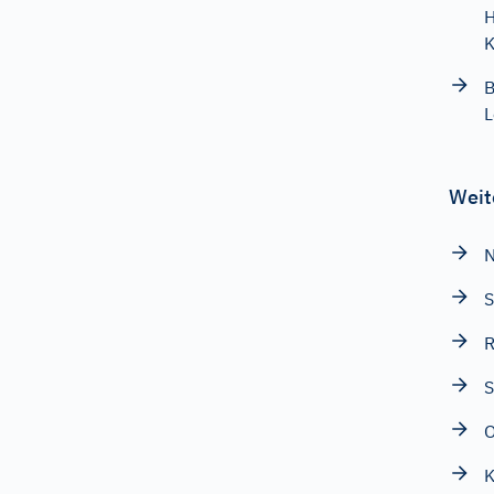
H
K
B
L
Weit
N
S
R
S
K