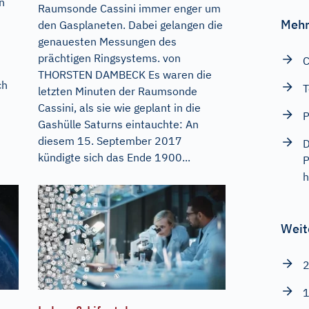
n
Raumsonde Cassini immer enger um
Mehr
den Gasplaneten. Dabei gelangen die
genauesten Messungen des
prächtigen Ringsystems. von
C
THORSTEN DAMBECK Es waren die
ch
T
letzten Minuten der Raumsonde
n
Cassini, als sie wie geplant in die
P
Gashülle Saturns eintauchte: An
diesem 15. September 2017
D
kündigte sich das Ende 1900...
P
h
Weit
2
1