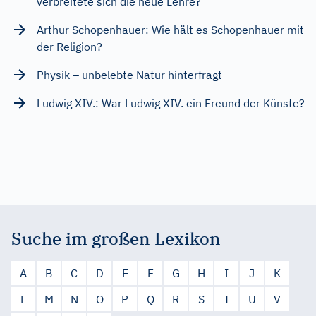
verbreitete sich die neue Lehre?
Arthur Schopenhauer: Wie hält es Schopenhauer mit
der Religion?
Physik – unbelebte Natur hinterfragt
Ludwig XIV.: War Ludwig XIV. ein Freund der Künste?
Suche im großen Lexikon
A
B
C
D
E
F
G
H
I
J
K
L
M
N
O
P
Q
R
S
T
U
V