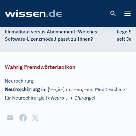
Open 
Einmalkauf versus Abonnement: Welches
Lego St
Software-Lizenzmodell passt zu Ihnen?
seit Jah
Wahrig Fremdwörterlexikon
Neurochirurg
ụ
〈
′
–
–
–
–
–
〉
Neu
|
ro
|
chi
|
r
|
rg
a.
[
çir
]
m.;
en,
en;
Med.
Facharzt
…
für Neurochirurgie
[
<
Neuro
+
Chirurgie
]