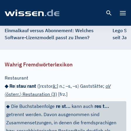
Open 
Einmalkauf versus Abonnement: Welches
Lego St
Software-Lizenzmodell passt zu Ihnen?
seit Jah
Wahrig Fremdwörterlexikon
Restaurant
〈
ɛ
–
–
〉
◆ Re
|
stau
|
rant
[
r
stor
ã
:
]
n.;
s,
s
Gaststätte;
oV
〈
〉
österr.
Restauration (3)
[
frz.
]
…
…
◆
Die Buchstabenfolge
re
|
st
kann auch
res
|
t
getrennt werden. Davon ausgenommen sind
Zusammensetzungen, in denen die fremdsprachigen
bzw. sprachhistorischen Bestandteile deutlich als