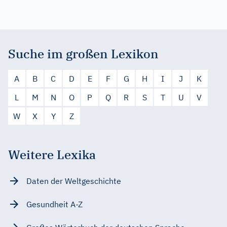
Suche im großen Lexikon
A
B
C
D
E
F
G
H
I
J
K
L
M
N
O
P
Q
R
S
T
U
V
W
X
Y
Z
Weitere Lexika
Daten der Weltgeschichte
Gesundheit A-Z