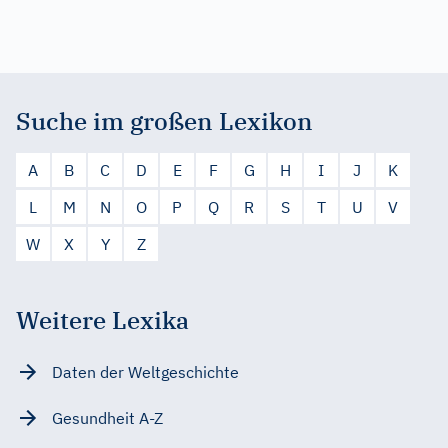
Suche im großen Lexikon
A
B
C
D
E
F
G
H
I
J
K
L
M
N
O
P
Q
R
S
T
U
V
W
X
Y
Z
Weitere Lexika
Daten der Weltgeschichte
Gesundheit A-Z