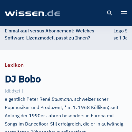
Open 
Einmalkauf versus Abonnement: Welches
Lego St
Software-Lizenzmodell passt zu Ihnen?
seit Jah
Lexikon
DJ Bobo
ʒ
ɛ
[
di:d
i-
]
eigentlich Peter René
Baumann
, schweizerischer
Popmusiker und Produzent, *
5. 1. 1968 Kölliken; seit
Anfang der 1990er Jahren besonders in Europa mit
Songs im Dancefloor-Stil erfolgreich, die er in aufwändig