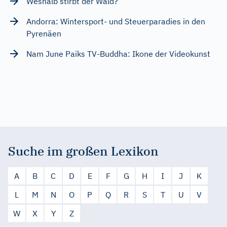
Weshalb stirbt der Wald?
Andorra: Wintersport- und Steuerparadies in den
Pyrenäen
Nam June Paiks TV-Buddha: Ikone der Videokunst
Suche im großen Lexikon
A
B
C
D
E
F
G
H
I
J
K
L
M
N
O
P
Q
R
S
T
U
V
W
X
Y
Z