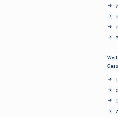
l
P
B
Weit
Gesu
L
O
W