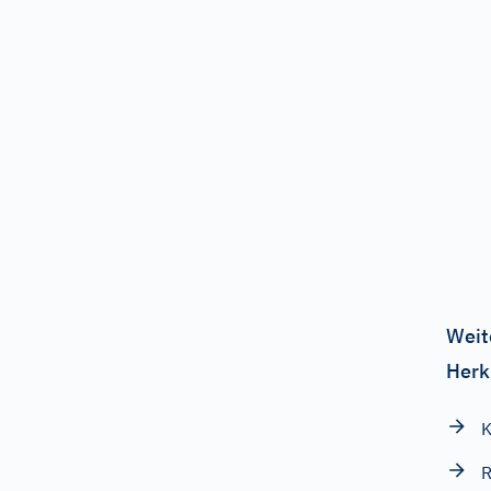
Weit
Herk
K
R