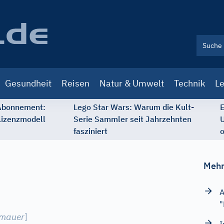
Gesundheit
Reisen
Natur & Umwelt
Technik
Le
 Abonnement:
Lego Star Wars: Warum die Kult-
E
Lizenzmodell
Serie Sammler seit Jahrzehnten
U
fasziniert
o
Mehr
A
"
mauer
]