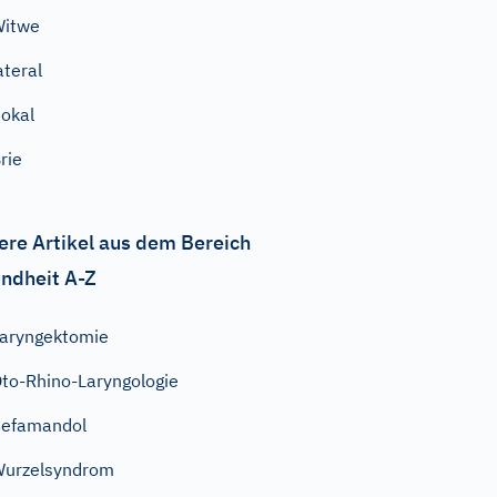
Witwe
ateral
okal
rie
ere Artikel aus dem Bereich
ndheit A-Z
aryngektomie
to-Rhino-Laryngologie
Cefamandol
urzelsyndrom