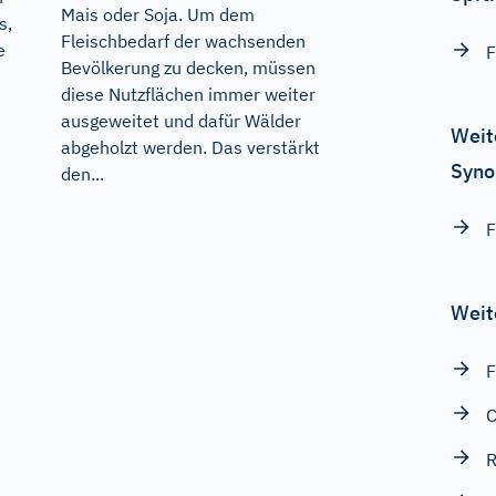
Mais oder Soja. Um dem
s,
Fleischbedarf der wachsenden
e
F
Bevölkerung zu decken, müssen
diese Nutzflächen immer weiter
ausgeweitet und dafür Wälder
Weit
abgeholzt werden. Das verstärkt
Syno
den...
F
Weit
F
C
R