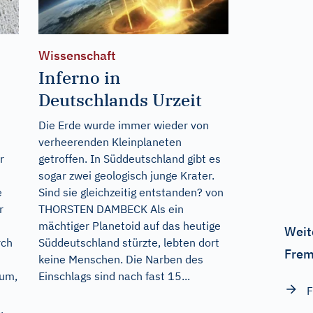
Wissenschaft
Inferno in
Deutschlands Urzeit
Die Erde wurde immer wieder von
verheerenden Kleinplaneten
r
getroffen. In Süddeutschland gibt es
sogar zwei geologisch junge Krater.
e
Sind sie gleichzeitig entstanden? von
r
THORSTEN DAMBECK Als ein
mächtiger Planetoid auf das heutige
Weit
rch
Süddeutschland stürzte, lebten dort
Frem
keine Menschen. Die Narben des
rum,
Einschlags sind nach fast 15...
F
.