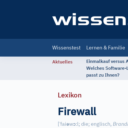
Main
Wissenstest
Lernen & Familie
navigation
Einmalkauf versus
Aktuelles
Welches Software-
passt zu Ihnen?
Lexikon
Firewall
ˈ
ə
ɔ
[
fai
w
:l
;
die
;
englisch,
Brand