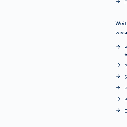
F
Weit
wiss
P
e
G
S
P
B
E