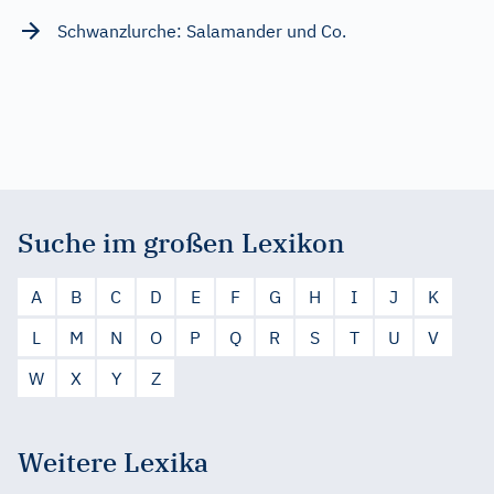
Schwanzlurche: Salamander und Co.
Suche im großen Lexikon
A
B
C
D
E
F
G
H
I
J
K
L
M
N
O
P
Q
R
S
T
U
V
W
X
Y
Z
Weitere Lexika