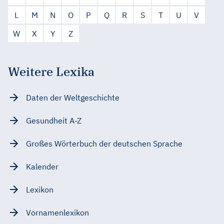
L
M
N
O
P
Q
R
S
T
U
V
W
X
Y
Z
Weitere Lexika
Daten der Weltgeschichte
Gesundheit A-Z
Großes Wörterbuch der deutschen Sprache
Kalender
Lexikon
Vornamenlexikon