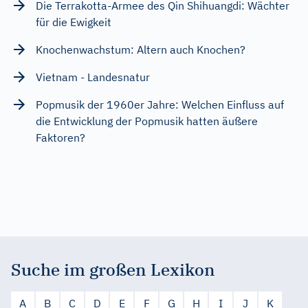
Die Terrakotta-Armee des Qin Shihuangdi: Wächter
für die Ewigkeit
Knochenwachstum: Altern auch Knochen?
Vietnam - Landesnatur
Popmusik der 1960er Jahre: Welchen Einfluss auf
die Entwicklung der Popmusik hatten äußere
Faktoren?
Suche im großen Lexikon
A
B
C
D
E
F
G
H
I
J
K