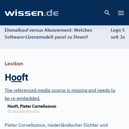
Open 
Einmalkauf versus Abonnement: Welches
Lego St
Software-Lizenzmodell passt zu Ihnen?
seit Jah
Lexikon
H
o
o
ft
The referenced media source is missing and needs to
be re-embedded.
Hooft, Pieter Corneliszoon
©
wissenmedia
Pieter Corneliszoon, niederländischer Dichter und