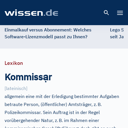
Open 
Einmalkauf versus Abonnement: Welches
Lego St
Software-Lizenzmodell passt zu Ihnen?
seit Jah
Lexikon
ạ
Kommiss
r
[
lateinisch
]
allgemein eine mit der Erledigung bestimmter Aufgaben
betraute Person, (öffentlicher) Amtsträger, z.
B.
Polizeikommissar. Sein Auftrag ist in der Regel
vorübergehender Natur, z.
B. im Rahmen einer