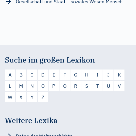
Gesellschaft und Staat – soziales Wesen Mensch
Suche im großen Lexikon
A
B
C
D
E
F
G
H
I
J
K
L
M
N
O
P
Q
R
S
T
U
V
W
X
Y
Z
Weitere Lexika
Daten der Weltgeschichte