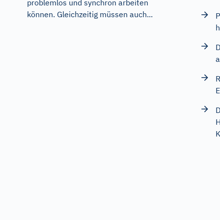
problemlos und synchron arbeiten
können. Gleichzeitig müssen auch...
P
h
D
a
R
E
D
H
K