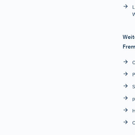
L
W
Weit
Frem
O
S
p