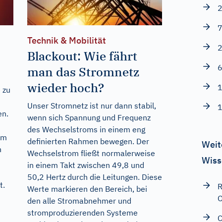
2
7
Technik & Mobilität
2
Blackout: Wie fährt
6
man das Stromnetz
wieder hoch?
1
 zu
Unser Stromnetz ist nur dann stabil,
1
en.
wenn sich Spannung und Frequenz
des Wechselstroms in einem eng
um
definierten Rahmen bewegen. Der
Weit
n
Wechselstrom fließt normalerweise
Wiss
in einem Takt zwischen 49,8 und
50,2 Hertz durch die Leitungen. Diese
t.
R
Werte markieren den Bereich, bei
O
den alle Stromabnehmer und
stromproduzierenden Systeme
C