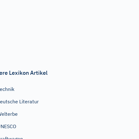
ere Lexikon Artikel
echnik
eutsche Literatur
elterbe
UNESCO
raftwagen