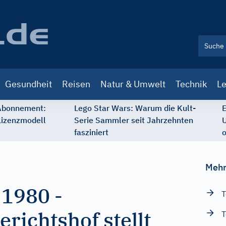
Gesundheit
Reisen
Natur & Umwelt
Technik
Le
 Abonnement:
Lego Star Wars: Warum die Kult-
E
Lizenzmodell
Serie Sammler seit Jahrzehnten
U
fasziniert
o
Mehr
 1980
-
T
richtshof stellt
T