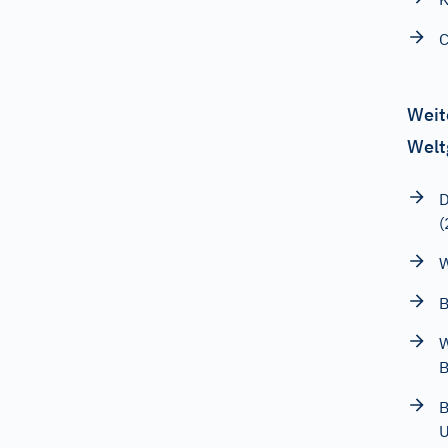
Weit
Welt
D
(
W
B
W
B
B
U