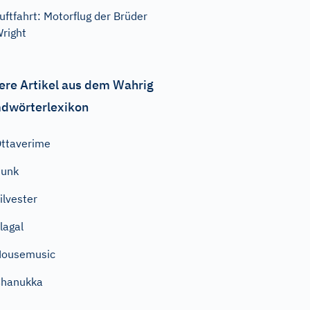
uftfahrt: Motorflug der Brüder
right
ere Artikel aus dem Wahrig
dwörterlexikon
ttaverime
Punk
ilvester
lagal
Housemusic
Chanukka