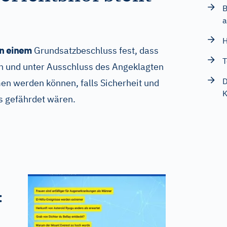
B
a
H
in einem
Grundsatzbeschluss fest, dass
T
h und unter Ausschluss des Angeklagten
D
en werden können, falls Sicherheit und
K
s gefährdet wären.
: