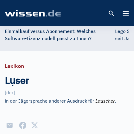
Open 
Einmalkauf versus Abonnement: Welches
Lego St
Software-Lizenzmodell passt zu Ihnen?
seit Jah
Lexikon
ụ
L
ser
[
der
]
in der Jägersprache anderer Ausdruck für
Lauscher
.