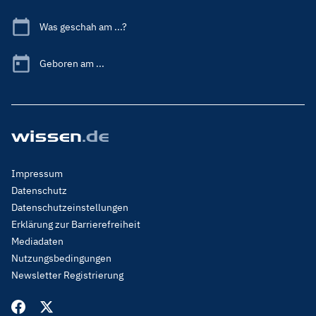
Was geschah am ...?
Geboren am ...
Footer
Impressum
Menu
Datenschutz
Legal
Datenschutzeinstellungen
Erklärung zur Barrierefreiheit
Mediadaten
Nutzungsbedingungen
Newsletter Registrierung