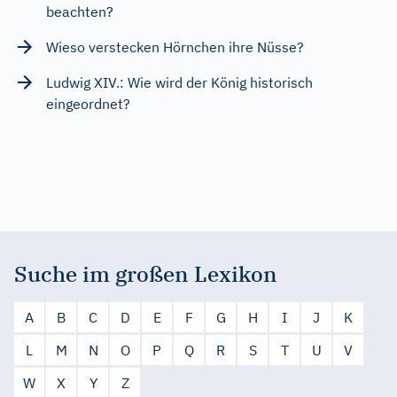
beachten?
Wieso verstecken Hörnchen ihre Nüsse?
Ludwig XIV.: Wie wird der König historisch
eingeordnet?
Suche im großen Lexikon
A
B
C
D
E
F
G
H
I
J
K
L
M
N
O
P
Q
R
S
T
U
V
W
X
Y
Z