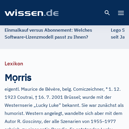
Open 
Einmalkauf versus Abonnement: Welches
Lego St
Software-Lizenzmodell passt zu Ihnen?
seit Jah
Lexikon
ọ
M
rris
eigentl. Maurice de Bévère, belg. Comiczeichner, *
1. 12.
†
1923 Coutrai,
16. 7. 2001 Brüssel; wurde mit der
Westernserie „Lucky Luke“ bekannt. Sie war zunächst als
humorist. Western angelegt, wandelte sich aber mit dem
–
Autor R.
Goscinny
, der alle Szenarien von 1955
1977