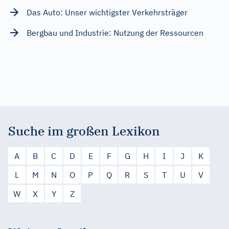
Das Auto: Unser wichtigster Verkehrsträger
Bergbau und Industrie: Nutzung der Ressourcen
Suche im großen Lexikon
A
B
C
D
E
F
G
H
I
J
K
L
M
N
O
P
Q
R
S
T
U
V
W
X
Y
Z