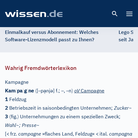
Open 
Einmalkauf versus Abonnement: Welches
Lego St
Software-Lizenzmodell passt zu Ihnen?
seit Jah
Wahrig Fremdwörterlexikon
Kampagne
〈
–
ạ
ə
–
–
〉
Kam
|
pa
|
g
|
ne
[
p
nj
]
f.;
,
n
oV
Campagne
1
Feldzug
2
Betriebszeit in saisonbedingten Unternehmen;
Zucker~
〈
〉
3
fig.
Unternehmungen zu einem speziellen Zweck;
Wahl~; Presse~
[
<
frz.
campagne
»flaches Land, Feldzug«
<
ital.
campagna