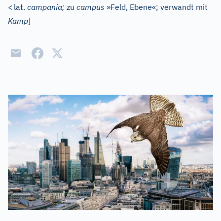
<
lat.
campania;
zu
campus
»Feld, Ebene«; verwandt mit
Kamp
]