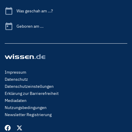
Was geschah am ...?
Geboren am ...
Footer
Impressum
Menu
Datenschutz
Legal
Datenschutzeinstellungen
Erklärung zur Barrierefreiheit
Mediadaten
Nutzungsbedingungen
Newsletter Registrierung