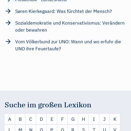
Søren Kierkegaard: Was fürchtet der Mensch?
Sozialdemokratie und Konservativismus: Verändern
oder bewahren
Vom Völkerbund zur UNO: Wann und wo erfuhr die
UNO ihre Feuertaufe?
Suche im großen Lexikon
A
B
C
D
E
F
G
H
I
J
K
L
M
N
O
P
Q
R
S
T
U
V