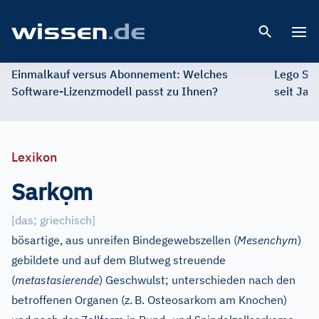
Open 
Einmalkauf versus Abonnement: Welches
Lego St
Software-Lizenzmodell passt zu Ihnen?
seit Jah
Lexikon
ọ
Sark
m
[
das; griechisch
]
bösartige, aus unreifen Bindegewebszellen (
Mesenchym
)
gebildete und auf dem Blutweg streuende
(
metastasierende
) Geschwulst; unterschieden nach den
betroffenen Organen (z.
B. Osteosarkom am Knochen)