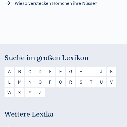
Wieso verstecken Hörnchen ihre Nüsse?
Suche im großen Lexikon
A
B
C
D
E
F
G
H
I
J
K
L
M
N
O
P
Q
R
S
T
U
V
W
X
Y
Z
Weitere Lexika