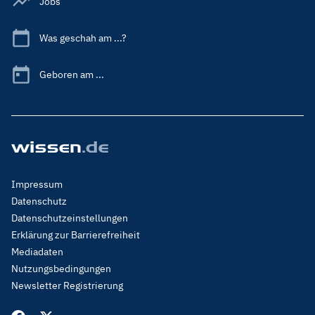
Jobs
Was geschah am ...?
Geboren am ...
Footer
Impressum
Menu
Datenschutz
Legal
Datenschutzeinstellungen
Erklärung zur Barrierefreiheit
Mediadaten
Nutzungsbedingungen
Newsletter Registrierung