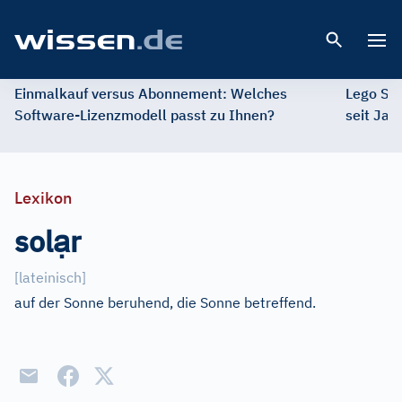
Open 
Einmalkauf versus Abonnement: Welches
Lego St
Software-Lizenzmodell passt zu Ihnen?
seit Jah
Lexikon
ạ
sol
r
[
lateinisch
]
auf der Sonne beruhend, die Sonne betreffend.