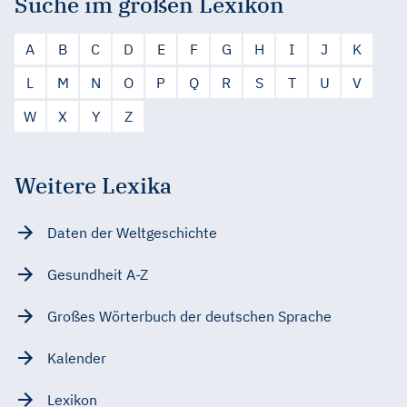
Suche im großen Lexikon
A
B
C
D
E
F
G
H
I
J
K
L
M
N
O
P
Q
R
S
T
U
V
W
X
Y
Z
Weitere Lexika
Daten der Weltgeschichte
Gesundheit A-Z
Großes Wörterbuch der deutschen Sprache
Kalender
Lexikon