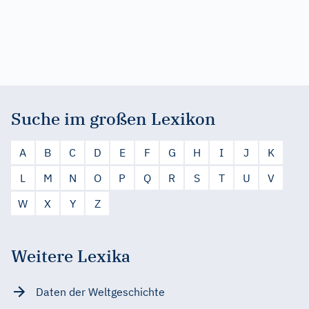
Suche im großen Lexikon
A
B
C
D
E
F
G
H
I
J
K
L
M
N
O
P
Q
R
S
T
U
V
W
X
Y
Z
Weitere Lexika
Daten der Weltgeschichte