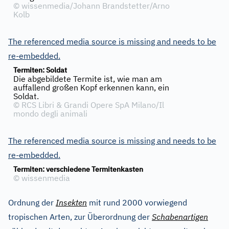
©
wissenmedia/Johann Brandstetter/Arno
Kolb
The referenced media source is missing and needs to be
re-embedded.
Termiten: Soldat
Die abgebildete Termite ist, wie man am
auffallend großen Kopf erkennen kann, ein
Soldat.
©
RCS Libri & Grandi Opere SpA Milano/Il
mondo degli animali
The referenced media source is missing and needs to be
re-embedded.
Termiten: verschiedene Termitenkasten
©
wissenmedia
Ordnung der
Insekten
mit rund 2000 vorwiegend
tropischen Arten, zur Überordnung der
Schabenartigen