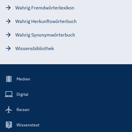
Wahrig Fremdwörterlexikon
Wahrig Herkunftswörterbuch
Wahrig Synonymwörterbuch
Wissensbibliothek
Footer
Medien
Menu
Main
Digital
Reisen
Wissenstest