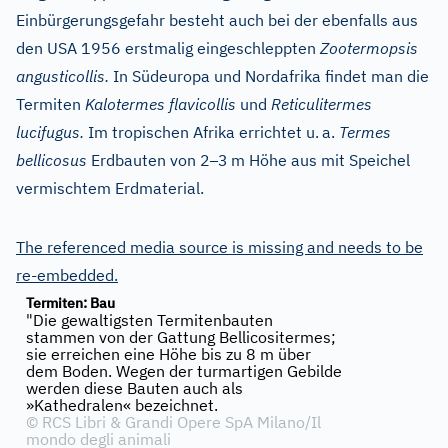
Einbürgerungsgefahr besteht auch bei der ebenfalls aus
den USA 1956 erstmalig eingeschleppten
Zootermopsis
angusticollis.
In Südeuropa und Nordafrika findet man die
Termiten
Kalotermes flavicollis
und
Reticulitermes
lucifugus.
Im tropischen Afrika errichtet u.
a.
Termes
–
bellicosus
Erdbauten von 2
3
m Höhe aus mit Speichel
vermischtem Erdmaterial.
The referenced media source is missing and needs to be
re-embedded.
Termiten: Bau
"Die gewaltigsten Termitenbauten
stammen von der Gattung Bellicositermes;
sie erreichen eine Höhe bis zu 8 m über
dem Boden. Wegen der turmartigen Gebilde
werden diese Bauten auch als
»Kathedralen« bezeichnet.
©
RCS Libri & Grandi Opere SpA Milano/Il
mondo degli animali