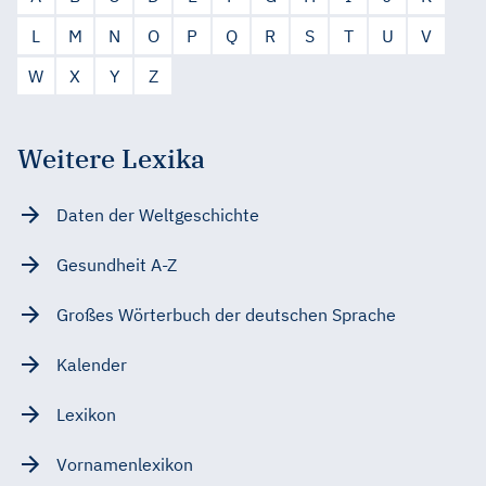
L
M
N
O
P
Q
R
S
T
U
V
W
X
Y
Z
Weitere Lexika
Daten der Weltgeschichte
Gesundheit A-Z
Großes Wörterbuch der deutschen Sprache
Kalender
Lexikon
Vornamenlexikon