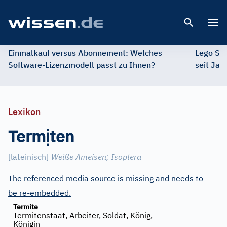
Open 
Einmalkauf versus Abonnement: Welches
Lego St
Software-Lizenzmodell passt zu Ihnen?
seit Jah
Lexikon
ị
Term
ten
[
lateinisch
]
Weiße Ameisen
;
Isoptera
The referenced media source is missing and needs to
be re-embedded.
Termite
Termitenstaat, Arbeiter, Soldat, König,
Königin