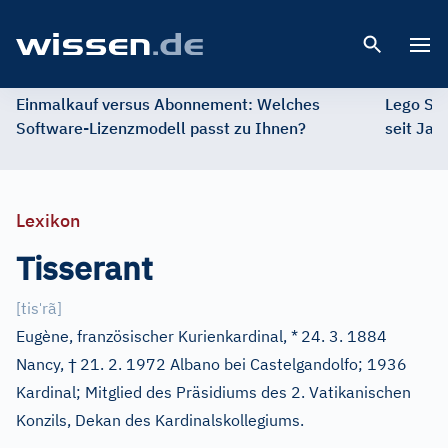
Open 
Einmalkauf versus Abonnement: Welches
Lego St
Software-Lizenzmodell passt zu Ihnen?
seit Jah
Lexikon
Tisserant
ˈ
[
tis
rã
]
Eugène, französischer Kurienkardinal, *
24. 3. 1884
†
Nancy,
21. 2. 1972 Albano bei Castelgandolfo; 1936
Kardinal; Mitglied des Präsidiums des 2. Vatikanischen
Konzils, Dekan des Kardinalskollegiums.