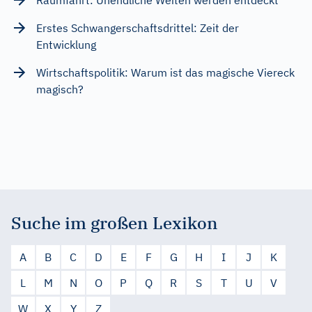
Erstes Schwangerschaftsdrittel: Zeit der
Entwicklung
Wirtschaftspolitik: Warum ist das magische Viereck
magisch?
Suche im großen Lexikon
A
B
C
D
E
F
G
H
I
J
K
L
M
N
O
P
Q
R
S
T
U
V
W
X
Y
Z