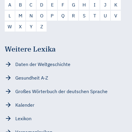
A
B
C
D
E
F
G
H
I
J
K
L
M
N
O
P
Q
R
S
T
U
V
W
X
Y
Z
Weitere Lexika
Daten der Weltgeschichte
Gesundheit A-Z
Großes Wörterbuch der deutschen Sprache
Kalender
Lexikon
Vornamenlexikon