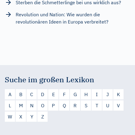
Sterben die Schmetterlinge bei uns wirklich aus?
Revolution und Nation: Wie wurden die
revolutionären Ideen in Europa verbreitet?
Suche im großen Lexikon
A
B
C
D
E
F
G
H
I
J
K
L
M
N
O
P
Q
R
S
T
U
V
W
X
Y
Z